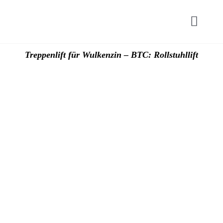
Zum
Inhalt
Toggl
springen
Navig
Start
Treppenlift für Wulkenzin – BTC: Rollstuhllift
Hublif
Plattfo
Zuschü
Preise
Kontak