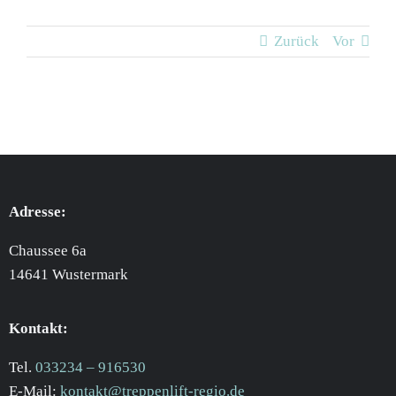
Zurück
Vor
Adresse:
Chaussee 6a
14641 Wustermark
Kontakt:
Tel.
033234 – 916530
E-Mail:
kontakt@treppenlift-regio.de