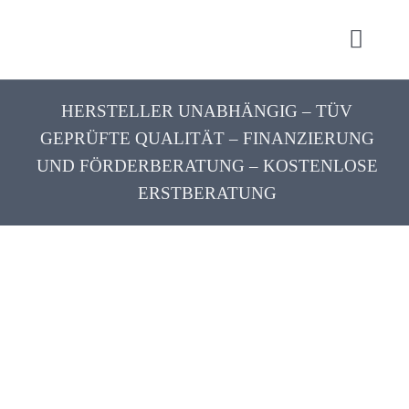
Zum
Inhalt
Toggl
springen
Navig
Start
HERSTELLER UNABHÄNGIG – TÜV
Hublift
GEPRÜFTE QUALITÄT – FINANZIERUNG
UND FÖRDERBERATUNG – KOSTENLOSE
Plattformlift
ERSTBERATUNG
Zuschüsse
Preise
Kontakt