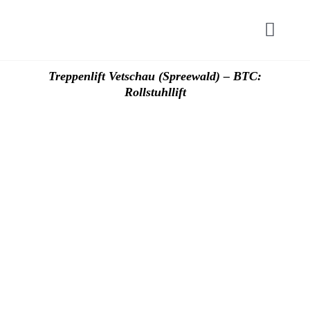
Zum
Inhalt
Toggl
springen
Navig
Start
Treppenlift Vetschau (Spreewald) – BTC:
Rollstuhllift
Hublif
Plattfo
Zuschü
Preise
Kontak