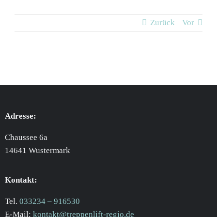
Zurück
Vor
Adresse:
Chaussee 6a
14641 Wustermark
Kontakt:
Tel.
033234 – 916530
E-Mail:
kontakt@treppenlift-regio.de