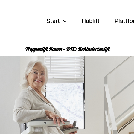
Start
Hublift
Plattfo
Treppenlift Rauen – BTC: Behindertenlift