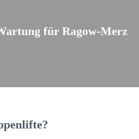
& Wartung für Ragow-Merz
penlifte?