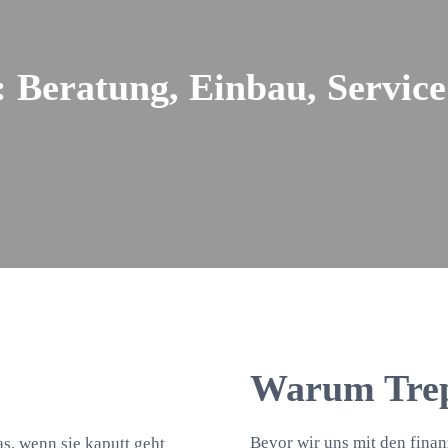
: Beratung, Einbau, Servic
Warum Trep
Bevor wir uns mit den finan
as, wenn sie kaputt geht