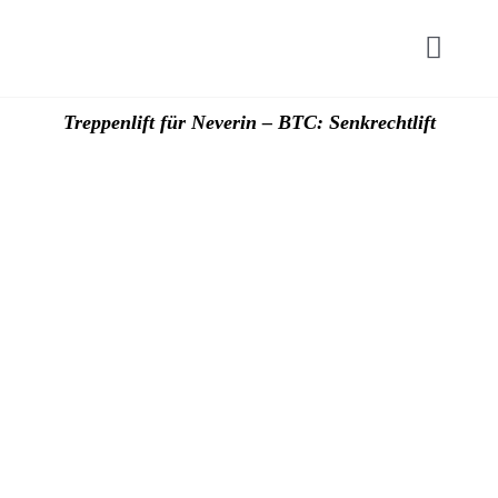
Zum
Inhalt
Toggl
springen
Navig
Start
Treppenlift für Neverin – BTC: Senkrechtlift
Hublif
Plattfo
Zuschü
Preise
Kontak