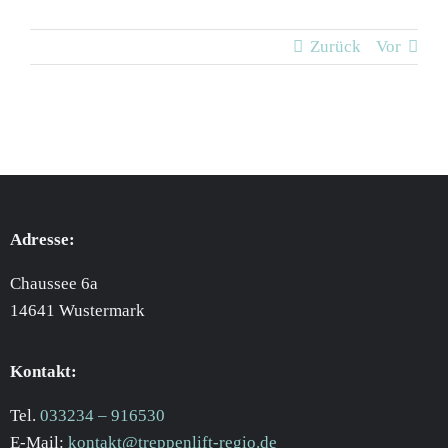
Zurück
Vor
Adresse:
Chaussee 6a
14641 Wustermark
Kontakt:
Tel.
033234 – 916530
E-Mail:
kontakt@treppenlift-regio.de