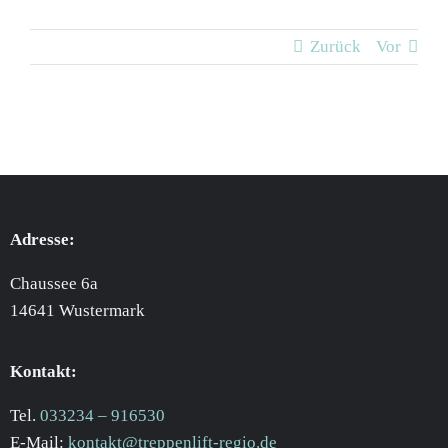
Zurück
Vor
Adresse:
Chaussee 6a
14641 Wustermark
Kontakt:
Tel.
033234 – 916530
E-Mail:
kontakt@treppenlift-regio.de