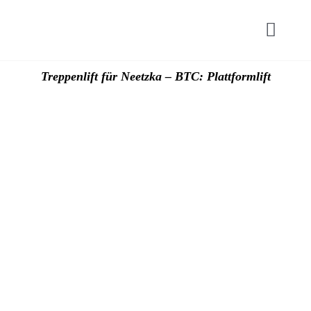
Zum
Inhalt
Toggl
springen
Navig
Start
Treppenlift für Neetzka – BTC: Plattformlift
Hublif
Plattfo
Zuschü
Preise
Kontak