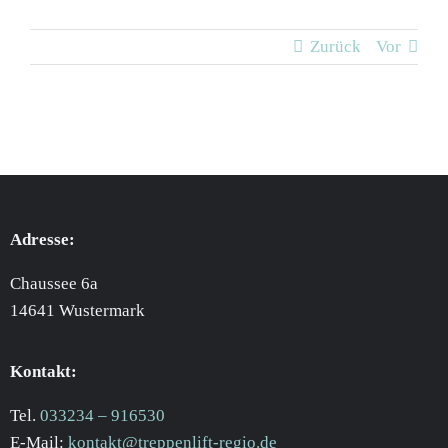
Zurück
Vor
Adresse:
Chaussee 6a
14641 Wustermark
Kontakt:
Tel.
033234 – 916530
E-Mail:
kontakt@treppenlift-regio.de