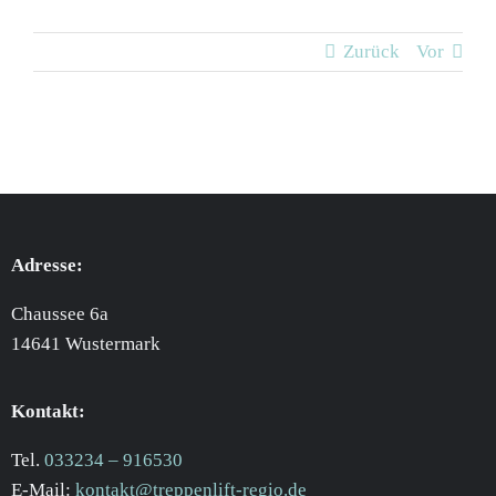
Zurück
Vor
Adresse:
Chaussee 6a
14641 Wustermark
Kontakt:
Tel.
033234 – 916530
E-Mail:
kontakt@treppenlift-regio.de