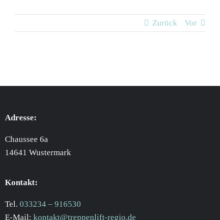
Zurück
Vor
Adresse:
Chaussee 6a
14641 Wustermark
Kontakt:
Tel.
033234 – 916530
E-Mail:
kontakt@treppenlift-regio.de