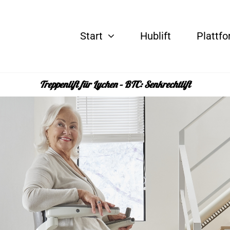
Start
Hublift
Plattfo
Treppenlift für Lychen – BTC: Senkrechtlift