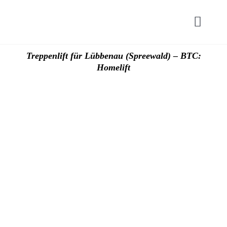
Zum
Inhalt
Toggl
springen
Navig
Start
Treppenlift für Lübbenau (Spreewald) – BTC:
Homelift
Hublif
Plattfo
Zuschü
Preise
Kontak