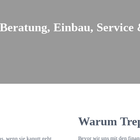
 Beratung, Einbau, Servic
Warum Trep
Bevor wir uns mit den finan
as, wenn sie kaputt geht