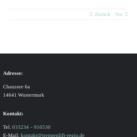
Zurück
Vor
Adresse:
Chaussee 6a
14641 Wustermark
Kontakt:
Tel.
033234 – 916530
E-Mail:
kontakt@treppenlift-regio.de