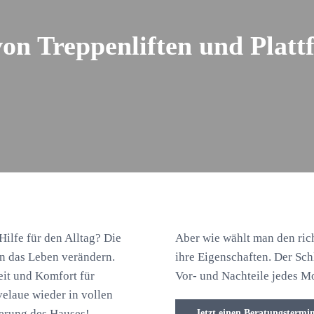
von Treppenliften und Platt
 Hilfe für den Alltag? Die
Aber wie wählt man den ric
en das Leben verändern.
ihre Eigenschaften. Der Sch
eit und Komfort für
Vor- und Nachteile jedes M
velaue wieder in vollen
erung des Hauses!
Jetzt einen Beratungstermi