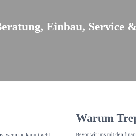
Beratung, Einbau, Service
Warum Trep
Bevor wir uns mit den finan
as, wenn sie kaputt geht