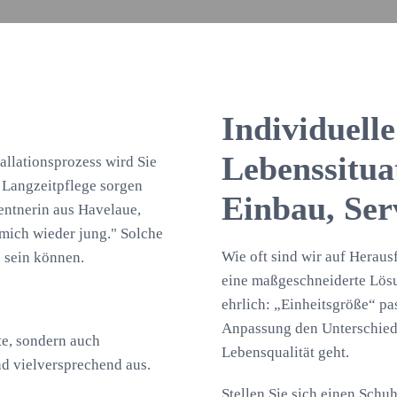
Individuell
Lebenssituat
allationsprozess wird Sie
 Langzeitpflege sorgen
Einbau, Se
Rentnerin aus Havelaue,
 mich wieder jung." Solche
Wie oft sind wir auf Herau
e sein können.
eine maßgeschneiderte Lösu
ehrlich: „Einheitsgröße“ pa
Anpassung den Unterschied
äte, sondern auch
Lebensqualität geht.
nd vielversprechend aus.
Stellen Sie sich einen Schuh