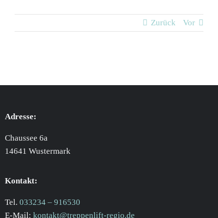
Zurück
Vor
Adresse:
Chaussee 6a
14641 Wustermark
Kontakt:
Tel.
033234 – 916530
E-Mail:
kontakt@treppenlift-regio.de