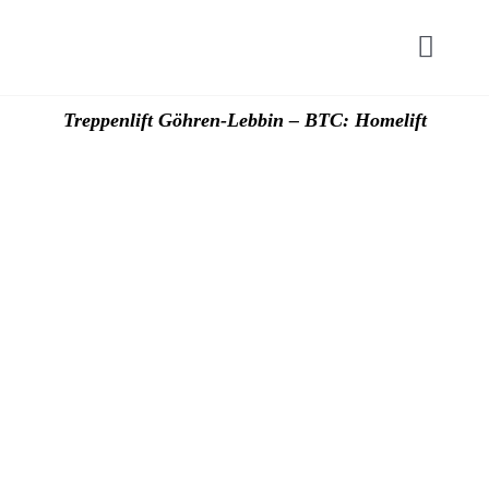
Zum
Inhalt
Toggl
springen
Navig
Start
Treppenlift Göhren-Lebbin – BTC: Homelift
Hublif
Plattfo
Zuschü
Preise
Kontak