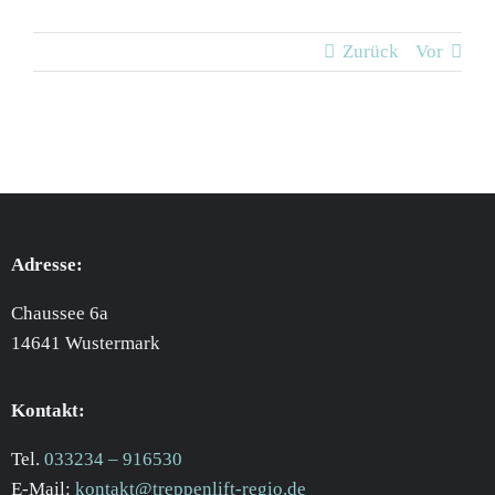
Zurück
Vor
Adresse:
Chaussee 6a
14641 Wustermark
Kontakt:
Tel.
033234 – 916530
E-Mail:
kontakt@treppenlift-regio.de