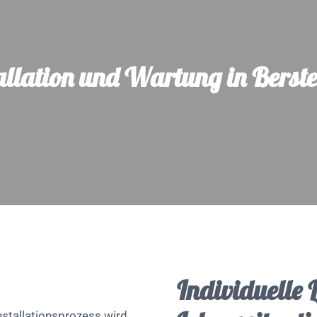
allation und Wartung in Berst
Individuelle 
nstallationsprozess wird