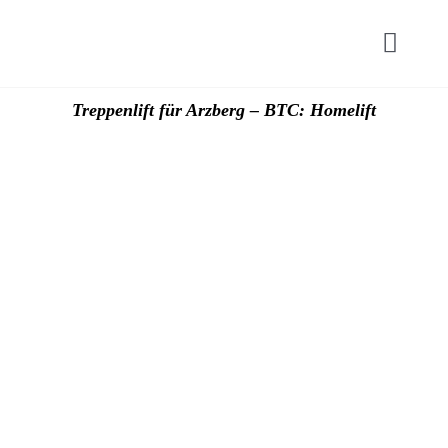
Zum
Inhalt
Toggl
springen
Navig
Start
Treppenlift für Arzberg – BTC: Homelift
Hublif
Plattfo
Zuschü
Preise
Kontak